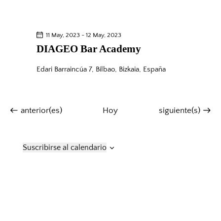
e
v
a
b
i
f
s
ú
e
11 May, 2023
-
12 May, 2023
t
s
c
DIAGEO Bar Academy
a
q
h
s
Edari
Barraincúa 7, Bilbao, Bizkaia, España
a
u
d
.
e
e
d
E
a
E
E
anterior(es)
Hoy
siguiente(s)
v
v
v
y
e
e
e
v
n
n
n
Suscribirse al calendario
i
t
t
t
o
o
s
o
s
s
t
a
s
d