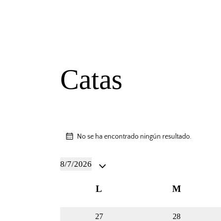
Catas
No se ha encontrado ningún resultado.
A
v
i
8/7/2026
s
S
o
C
L
M
e
l
a
0
0
27
28
e