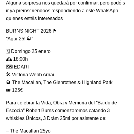
Alguna sorpresa nos quedará por confirmar, pero podéis
ir ya preinscriendoos respondiendo a este WhatsApp
quienes estéis interesados
BURNS NIGHT 2026 🏴󠁧󠁢󠁳󠁣󠁴󠁿
“Agur 25! 🥃”
🗓️ Domingo 25 enero
🕰️ 18:00h
🗺️ EDARI
🎤 Victoria Webb Arnau
🥃 The Macallan, The Glenrothes & Highland Park
🎟️ 125€
Para celebrar la Vida, Obra y Memoria del “Bardo de
Escocia” Robert Burns comenzaremos catando 3
whiskies Únicos, 3 Dràm 25ml por asistente de:
– The Macallan 25yo